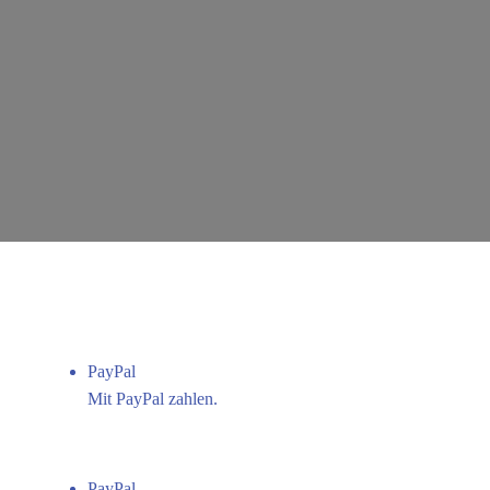
Zum
Inhalt
springen
PayPal
Mit PayPal zahlen.
PayPal